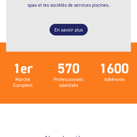
spas et les sociétés de services piscines.
En savoir plus
1er
570
1600
Marché
Professionnels
Adhérents
Européen
labellisés