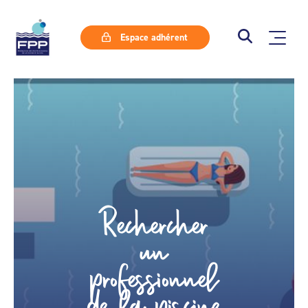
Espace adhérent
Rechercher
un
professionnel
de la piscine