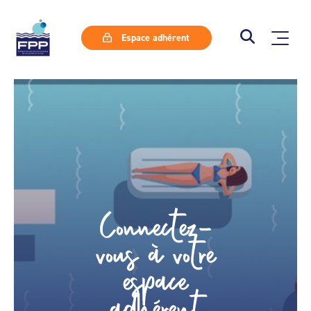
Espace adhérent
Connectez-
vous à votre
espace
adhérent