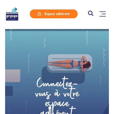
Espace adhérent
Connectez-
vous à votre
espace
adhérent