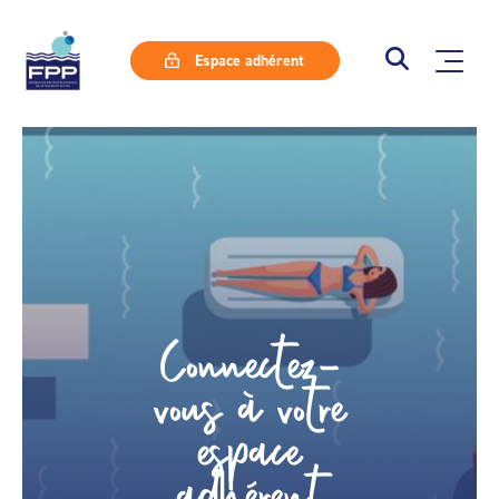
Espace adhérent
Connectez-
vous à votre
espace
adhérent