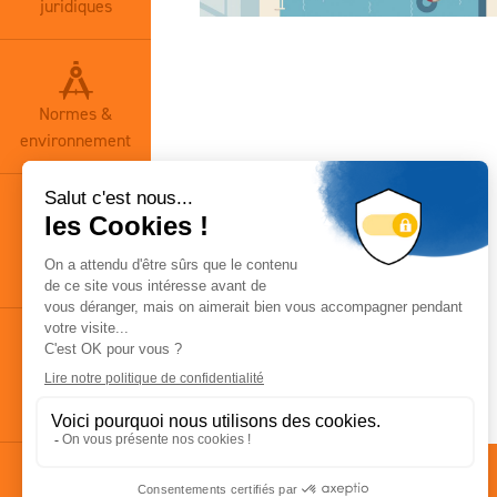
juridiques
Normes &
environnement
Base
documentaire
Actualités