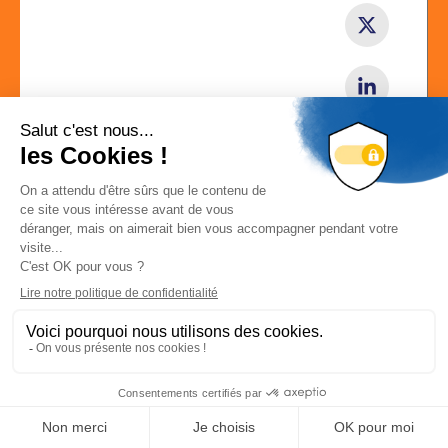
Localisation
4 rue d'Otterswiller 67700 SAVERNE
Localiser la société
Déconnexion
-
Mon compte