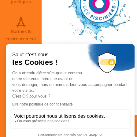
juridiques
Normes &
environnement
Base
documentaire
Actualités