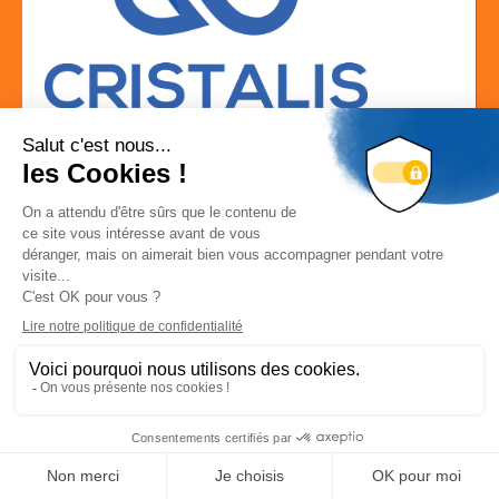
Localisation
zac VENCE ECOPARC 9,rue des Platanes 38120 SAINT
EGREVE
Localiser la société
Déconnexion
-
Mon compte