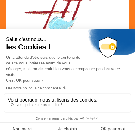
Localisation
ARBRE REDON 46250 FRAYSSINET LE GELAT
Déconnexion
-
Mon compte
Localiser la société