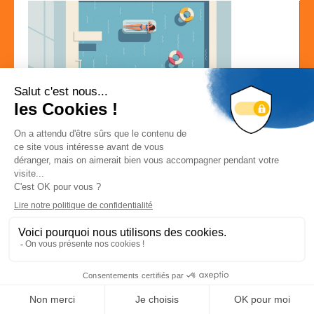
Localisation
15 avenue Marie Curie 31250 REVEL
Localiser la société
Site web
Déconnexion
-
Mon compte