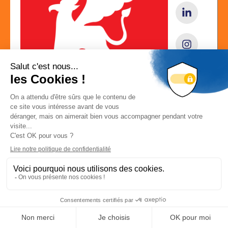
Localisation
4 Rue Nicéphore Nièpce Les Tertiales Bat A 60200
Déconnexion
-
Mon compte
COMPIEGNE