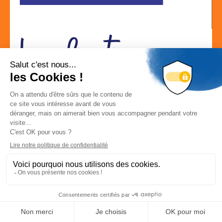
Localisation
ZI COURTINE 195 RUE PIERRE PARAF 84000 AVIGNON
Localiser la société
Site web
Déconnexion
-
Mon compte
Visiter le site web