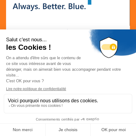
Localisation
LA REMISE 130 BOULEVARD DU NORD 84160
CUCURON
Localiser la société
Site web
Déconnexion
-
Mon compte