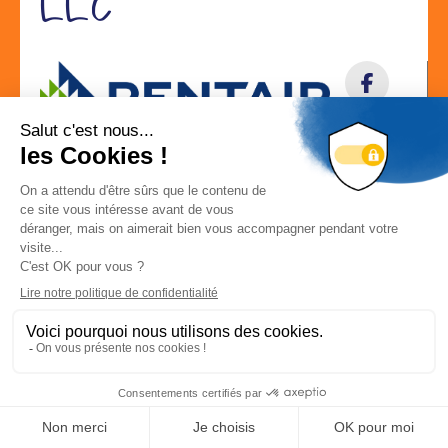
LLC
Localisation
Déconnexion
-
Mon compte