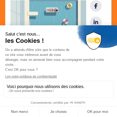
Localisation
ZAI de l'Autoroute 52000 SEMOUTIERS-MONTSAON
Localiser la société
Déconnexion
-
Mon compte