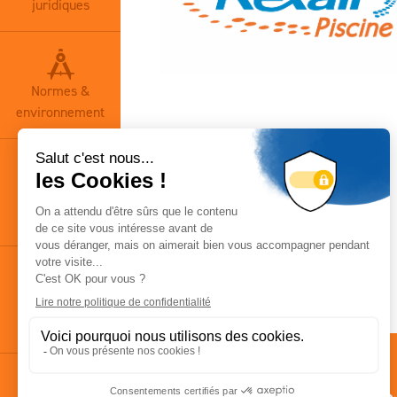
juridiques
Normes &
environnement
Base
documentaire
Actualités