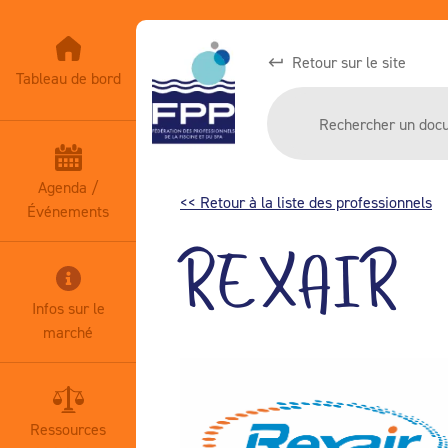
Retour sur le site
Tableau de bord
Agenda /
<< Retour à la liste des professionnels
Événements
REXAIR
Infos sur le
marché
Ressources