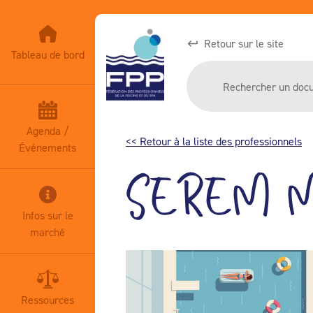
Retour sur le site
Tableau de bord
Agenda /
<< Retour à la liste des professionnels
Événements
SEREM 
Infos sur le
marché
Ressources