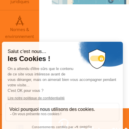
juridiques
Normes &
environnement
Base
documentaire
Actualités