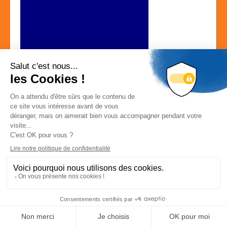
Localisation
116 rue Robert Goupil 45130 LE BARDON
Localiser la société
Déconnexion
-
Mon compte