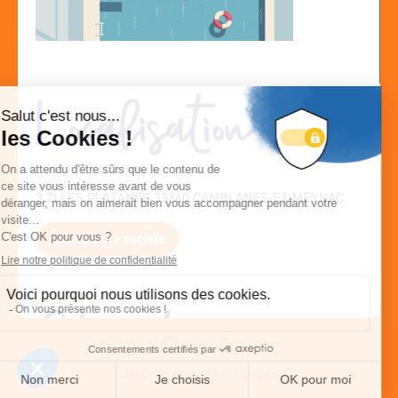
Localisation
3 ZI LES PLATANES 33360 CAMBLANES-ET-MEYNAC
Localiser la société
Site web
Déconnexion
-
Mon compte