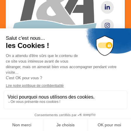
Localisation
2 rue de l'Industrie 67490 DETTWILLER
Localiser la société
Déconnexion
-
Mon compte