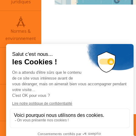
juridiques
Normes &
environnement
Base
documentaire
Actualités