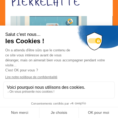
PIERRELATTE
Localisation
AVENUE Henri BECQUEREL 26700 PIERRELATTE
Localiser la société