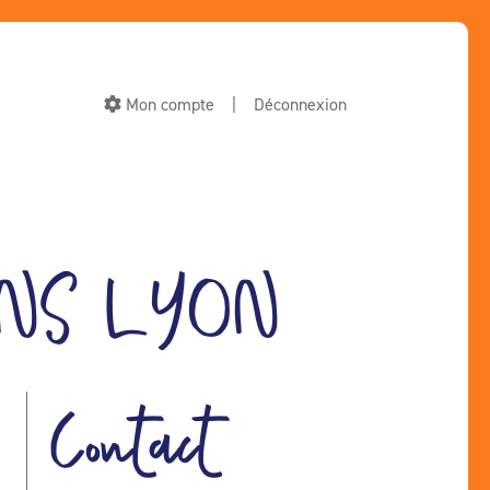
Mon compte
|
Déconnexion
NS LYON
Contact