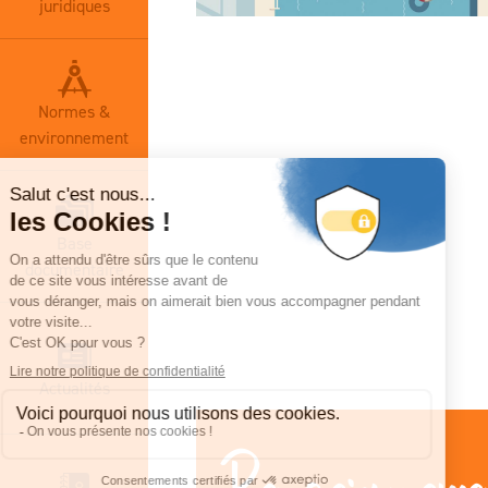
juridiques
Normes &
environnement
Base
documentaire
Actualités