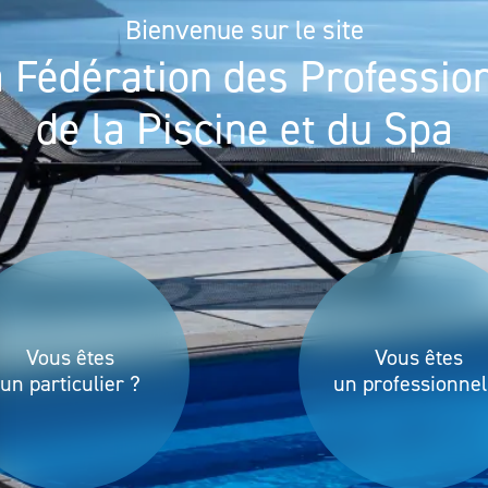
Bienvenue sur le site
a Fédération des Professio
de la Piscine et du Spa
Vous êtes
Vous êtes
un particulier ?
un professionnel