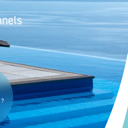
nnels
 ?