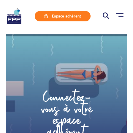
Espace adhérent
Connectez-
vous à votre
espace
adhérent