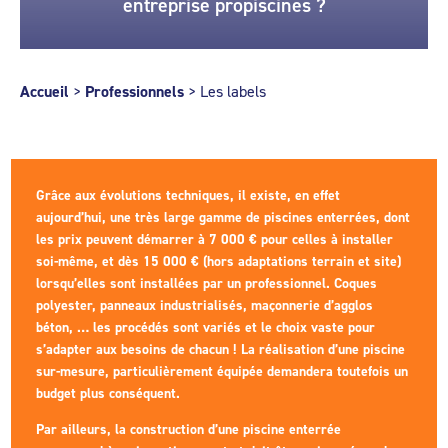
entreprise propiscines ?
Accueil
>
Professionnels
>
Les labels
Grâce aux évolutions techniques, il existe, en effet
aujourd’hui, une très large gamme de piscines enterrées, dont
les prix peuvent démarrer à 7 000 € pour celles à installer
soi-même, et dès 15 000 € (hors adaptations terrain et site)
lorsqu’elles sont installées par un professionnel. Coques
polyester, panneaux industrialisés, maçonnerie d’agglos
béton, … les procédés sont variés et le choix vaste pour
s’adapter aux besoins de chacun ! La réalisation d’une piscine
sur-mesure, particulièrement équipée demandera toutefois un
budget plus conséquent.
Par ailleurs, la construction d’une piscine enterrée