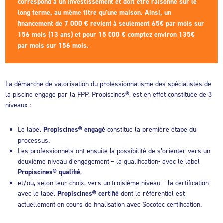
correspond à un investissement et doit être raisonné sur le
long terme, au même titre qu’une maison. Ainsi, un
financement de 7 000 € revient à seulement 65€ par mois sur
156 mois (13 ans) et pour 15 000 € comptez environ 135€
par mois sur 156 mois.
La démarche de valorisation du professionnalisme des spécialistes de
la piscine engagé par la FPP, Propiscines®, est en effet constituée de 3
niveaux :
Le label
Propiscines® engagé
constitue la première étape du
processus.
Les professionnels ont ensuite la possibilité de s’orienter vers un
deuxième niveau d’engagement – la qualification- avec le label
Propiscines® qualifié
,
et/ou, selon leur choix, vers un troisième niveau – la certification-
avec le label
Propiscines® certifié
dont le référentiel est
actuellement en cours de finalisation avec Socotec certification.