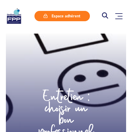
Espace adhérent
Entretien :
choisir un
bon
professionnel