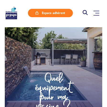
Espace adhérent
Quel
équipement
pour ma
piscine ?