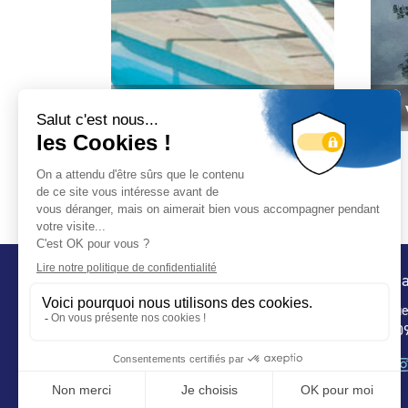
Je veux un SPA
Je 
Conta
32 ru
75 009