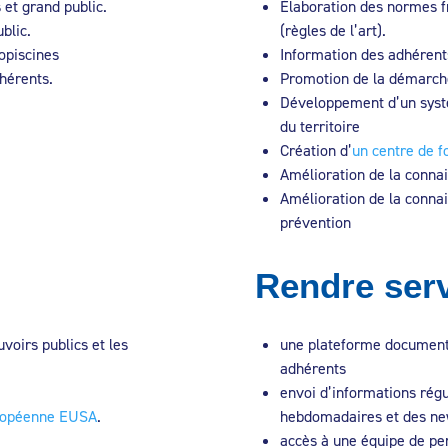
 et grand public.
Élaboration des normes f
blic.
(règles de l’art).
ropiscines
Information des adhérent
hérents.
Promotion de la démarche 
Développement d’un systè
du territoire
Création d’
un centre de f
Amélioration de la conna
Amélioration de la connai
prévention
Rendre serv
voirs publics et les
une plateforme documenta
adhérents
envoi d’informations régu
uropéenne EUSA
.
hebdomadaires et des new
accès à une équipe de pe