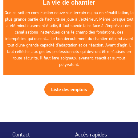
La vie de chantier
Que ce soit en construction neuve sur terrain nu, ou en réhabilitation, la
plus grande partie de l’activité se joue à l’extérieur. Même lorsque tout
a été minutieusement étudié, il faut savoir faire face à l’imprévu : des
canalisations inattendues dans le champ des fondations, des
intempéries qui durent… Le bon déroulement du chantier dépend avant
tout d‘une grande capacité d’adaptation et de réaction. Avant d’agir, il
faut réfléchir aux gestes professionnels qui devront être réalisés en
toute sécurité. Il faut être soigneux, avenant, réactif et surtout
polyvalent.
Liste des emplois
Contact
Accès rapides