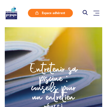
Espace adhérent
Entretenir sa
piscine :
conseils pour
un entretien
réussi