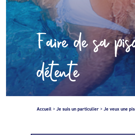
Faire de sa pis
détente
Accueil
>
Je suis un particulier
>
Je veux une pis