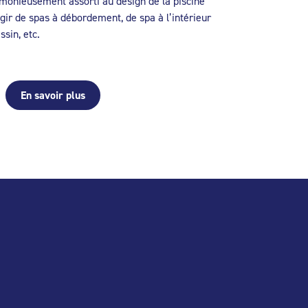
rmonieusement assorti au design de la piscine
’agir de spas à débordement, de spa à l’intérieur
ssin, etc.
En savoir plus