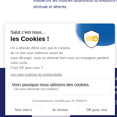
masseront les muscles douloureux ou endoloris 
zénitude et détente.
Conta
32 ru
75 009