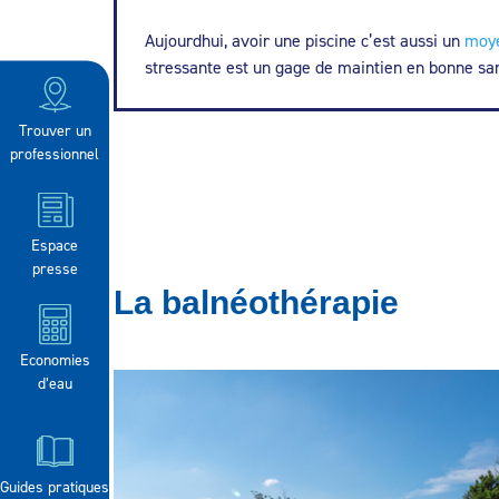
Aujourdhui, avoir une piscine c’est aussi un
moye
stressante est un gage de maintien en bonne sant
Trouver un
professionnel
Espace
presse
La balnéothérapie
Economies
d’eau
Guides pratiques