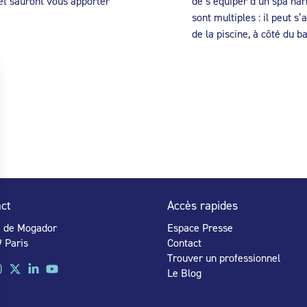
et sauront vous apporter
de s’équiper d’un spa ha
sont multiples : il peut s
de la piscine, à côté du ba
ct
Accès rapides
e de Mogador
Espace Presse
 Paris
Contact
Trouver un professionnel
Le Blog