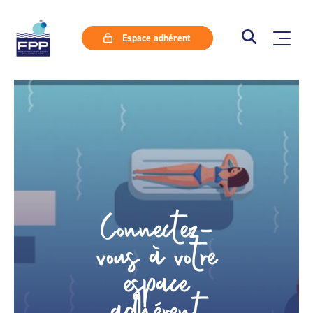
Espace adhérent
Connectez-
vous à votre
espace
adhérent