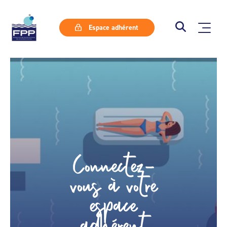
Espace adhérent
Connectez-
vous à votre
espace
adhérent