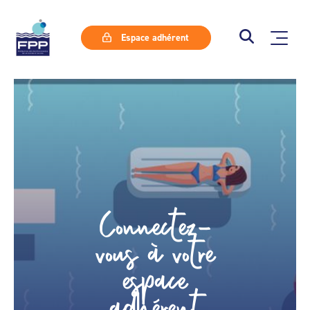
Espace adhérent
Connectez-
vous à votre
espace
adhérent