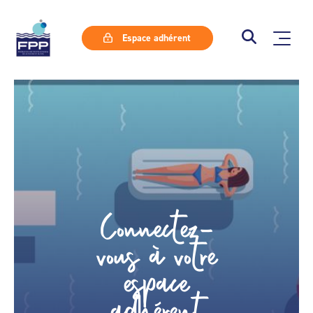
Espace adhérent
Connectez-
vous à votre
espace
adhérent