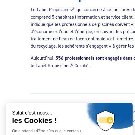
Le Label Propiscines®, qui concerne à ce jour près d
comprend 5 chapitres (information et service client, r
indiqué que les professionnels de piscines doivent «
d’économiser l’eau et l’énergie, en suivant les pré
traitement de l’eau de façon optimale » et remettre «
du recyclage, les adhérents s’engagent « à gérer les 
Aujourd’hui,
556 professionnels sont engagés dans 
le Label Propiscines® Certifié.
[1] Volet, bâche à bulles, couverture à barres, couverture à bulles, 
[2] Le phénomène dépend de plusieurs facteurs, tels que la températu