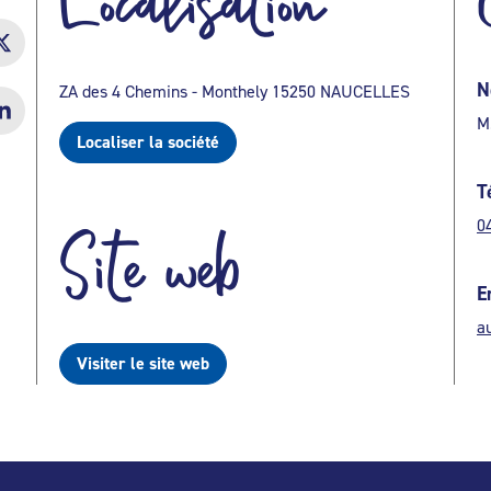
Localisation
N
ZA des 4 Chemins - Monthely 15250 NAUCELLES
M
Localiser la société
T
0
Site web
E
a
Visiter le site web