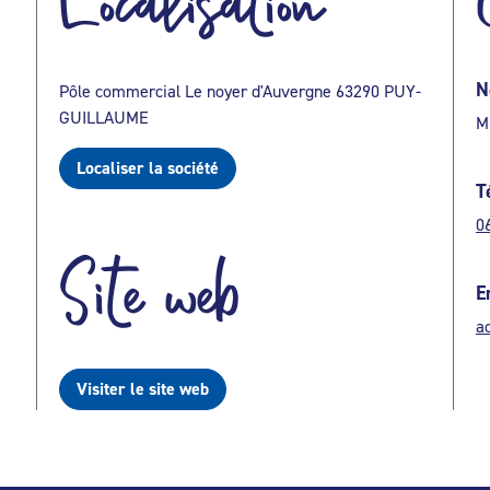
Localisation
N
Pôle commercial Le noyer d'Auvergne 63290 PUY-
GUILLAUME
M
Localiser la société
T
0
Site web
E
a
Visiter le site web