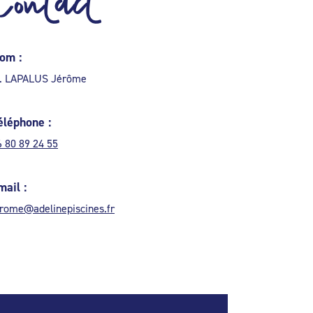
Contact
om :
. LAPALUS Jérôme
éléphone :
6 80 89 24 55
mail :
erome@adelinepiscines.fr