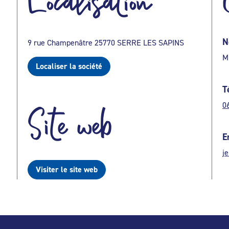
Localisation
N
9 rue Champenâtre 25770 SERRE LES SAPINS
M
Localiser la société
T
0
Site web
E
j
Visiter le site web