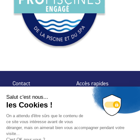
Contact
Accès rapides
32 rue de Mogador
Espace Presse
75 009 Paris
Contact
Trouver un
professionnel
Le Blog