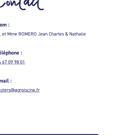
Contact
om :
. et Mme ROMERO Jean Charles & Nathalie
éléphone :
4 67 09 98 01
mail :
eziers@agrpiscine.fr