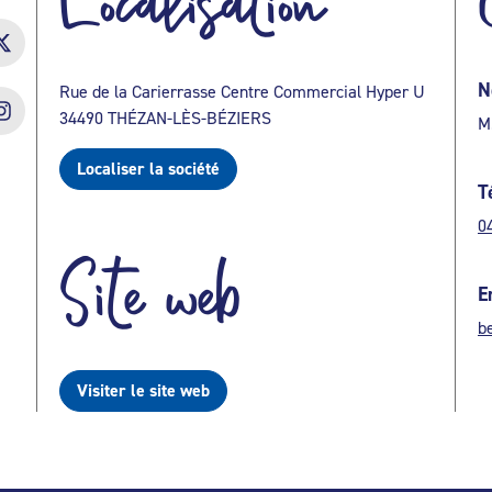
Localisation
N
Rue de la Carierrasse Centre Commercial Hyper U
34490 THÉZAN-LÈS-BÉZIERS
M
Localiser la société
T
0
Site web
E
b
Visiter le site web