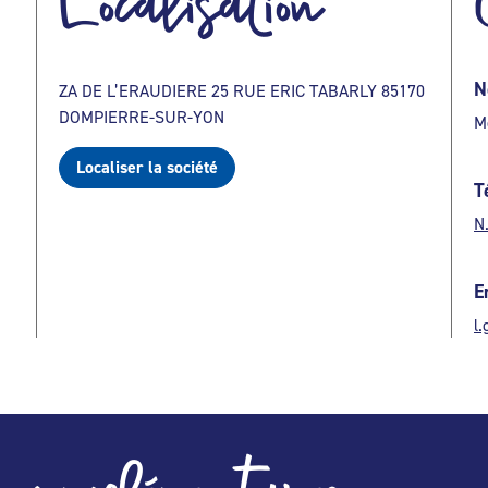
Localisation
N
ZA DE L’ERAUDIERE 25 RUE ERIC TABARLY 85170
DOMPIERRE-SUR-YON
M
Localiser la société
T
N
E
l