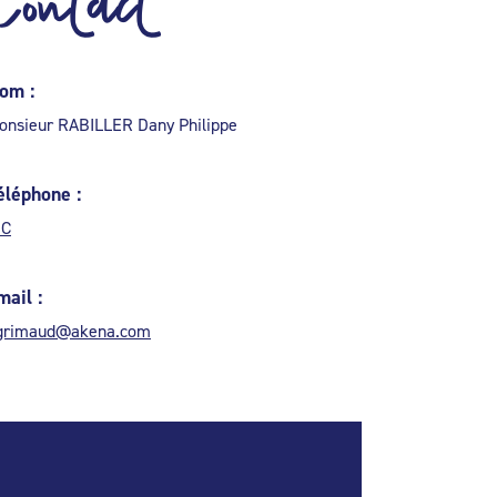
Contact
om :
onsieur RABILLER Dany Philippe
éléphone :
.C
mail :
.grimaud@akena.com