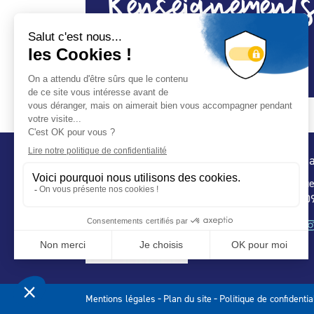
Renseignements
Spécialité Abris :
Oui
Conta
32 ru
75 009
-
-
Mentions légales
Plan du site
Politique de confidentia