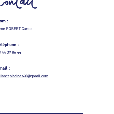
Contact
om :
me ROBERT Carole
éléphone :
3 44 39 86 44
mail :
lliancepiscines60@gmail.com