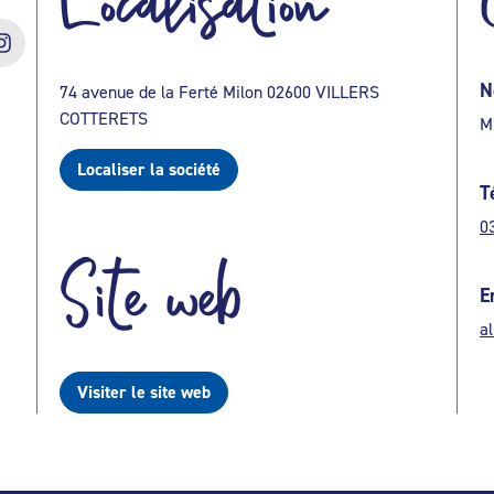
Localisation
N
74 avenue de la Ferté Milon 02600 VILLERS
COTTERETS
M
Localiser la société
T
0
Site web
E
a
Visiter le site web