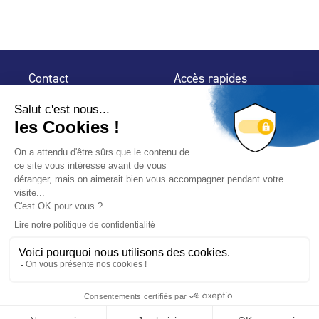
Contact
Accès rapides
32 rue de Mogador
Espace Presse
75 009 Paris
Contact
Trouver un
professionnel
Le Blog
Nous suivre
-
-
Mentions légales
Plan du site
Politique de confidentialité
© 2024 Fédération des Professionnels de la Piscine – Conçu