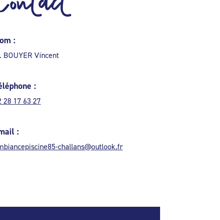
Contact
om :
. BOUYER Vincent
éléphone :
2 28 17 63 27
mail :
mbiancepiscine85-challans@outlook.fr