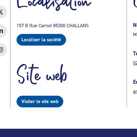
Localisation
N
157 B Rue Carnot 85300 CHALLANS
M
Localiser la société
T
0
Site web
E
a
Visiter le site web