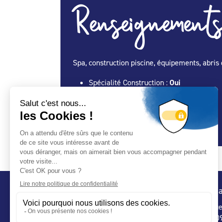
Renseignements
Spa, construction piscine, équipements, abris 
Spécialité Construction :
Oui
Spécialité Entretien Maintenance :
Oui
Spécialité Spa :
Oui
Spécialité Abris :
Oui
Conta
32 ru
75 009