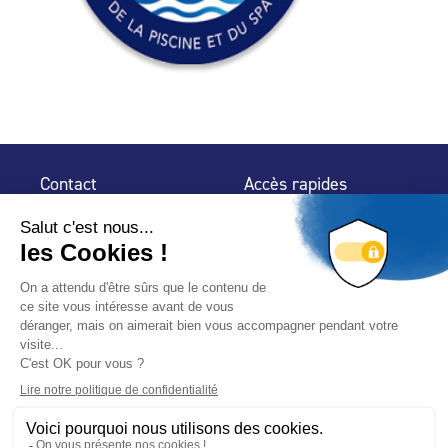
Contact
Accès rapides
32 rue de Mogador
Espace Presse
75 009 Paris
Contact
Trouver un
professionnel
Le Blog
Nous suivre