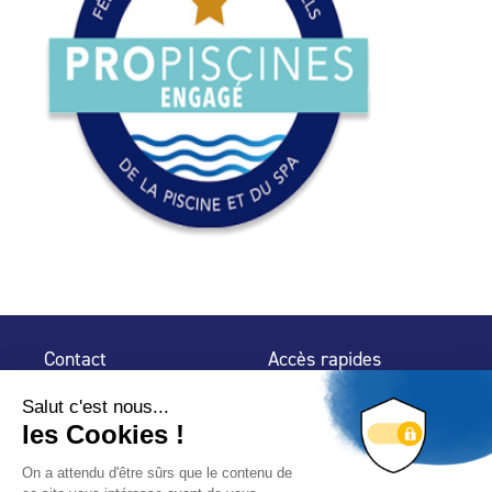
Contact
Accès rapides
32 rue de Mogador
Espace Presse
75 009 Paris
Contact
Trouver un
professionnel
Le Blog